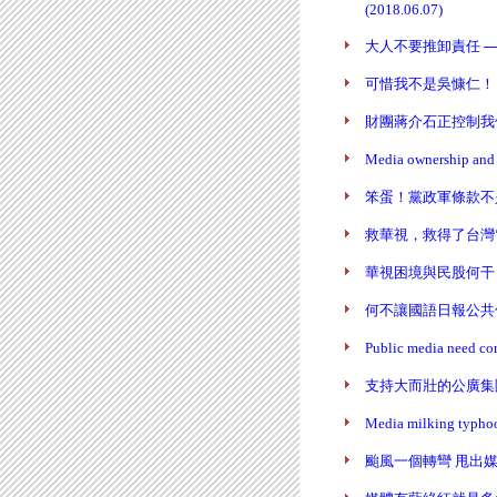
(2018.06.07)
大人不要推卸責任 ──台
可惜我不是吳慷仁！ (陳炳
財團蔣介石正控制我們的眼
Media ownership an
笨蛋！黨政軍條款不是問題
救華視，救得了台灣電視？ 
華視困境與民股何干 (陳炳
何不讓國語日報公共化 (陳
Public media need c
支持大而壯的公廣集團 (陳
Media milking typhoo
颱風一個轉彎 甩出媒體怪象