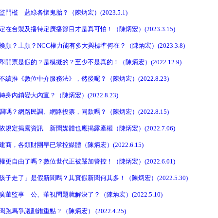
門檻 藍綠各懷鬼胎？（陳炳宏）(2023.5.1)
在台製及播特定廣播節目才是真可怕！（陳炳宏）(2023.3.15)
頻？上頻？NCC權力能有多大與標準何在？（陳炳宏）(2023.3.8)
開票是假的？是模擬的？至少不是真的！（陳炳宏）(2022.12.9)
續推《數位中介服務法》，然後呢？（陳炳宏）(2022.8.23)
內銷變大內宣？（陳炳宏）(2022.8.23)
嗎？網路民調、網路投票，同款嗎？（陳炳宏）(2022.8.15)
規定揭露資訊 新聞媒體也應揭露產權（陳炳宏）(2022.7.06)
商，各類財團早已掌控媒體（陳炳宏）(2022.6.15)
更自由了嗎？數位世代正被嚴加管控！（陳炳宏）(2022.6.01)
子走了」是假新聞嗎？其實假新聞何其多！（陳炳宏）(2022.5.30)
董監事 公、華視問題就解決了？（陳炳宏）(2022.5.10)
馬爭議劃錯重點？（陳炳宏） (2022.4.25)