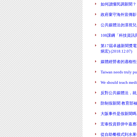
如何讀懂民調新聞？ (陳炳
政府棄守海外宣傳影音媒體
公共媒體法勿漠視兒少影視
108課綱「科技資訊與
第17屆卓越新聞獎
炳宏) (2018.12.07)
媒體經營者的適格性疑慮 (
Taiwan needs truly 
We should teach medi
反對公共媒體法，就是支持
防制假新聞 教育部袖手旁觀
大阪事件是假新聞嗎？ (陳
宏泰投資群併中嘉應有的在
從自助餐模式到水果