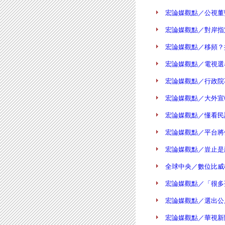
宏論媒觀點／公視董監
宏論媒觀點／對岸指定
宏論媒觀點／移頻？換
宏論媒觀點／電視選舉
宏論媒觀點／行政院不
宏論媒觀點／大外宣轉身
宏論媒觀點／懂看民調
宏論媒觀點／平台將依
宏論媒觀點／豈止是建
全球中央／數位比威權
宏論媒觀點／「很多孩
宏論媒觀點／選出公廣
宏論媒觀點／華視新聞跑