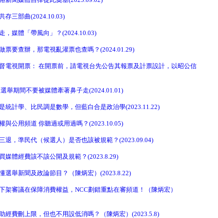
部曲(2024.10.03)
媒體「帶風向」？(2024.10.03)
要查辦，那電視亂灌票也查嗎？(2024.01.29)
督電視開票： 在開票前，請電視台先公告其報票及計票設計，以昭公信
舉期間不要被媒體牽著鼻子走(2024.01.01)
統計學、比民調是數學，但藍白合是政治學(2023.11.22)
公用頻道 你聽過或用過嗎？(2023.10.05)
，準民代（候選人）是否也該被規範？(2023.09.04)
體經費該不該公開及規範？(2023.8.29)
舉新聞及政論節目？（陳炳宏）(2023.8.22)
下架審議在保障消費權益，NCC劃錯重點在審頻道！（陳炳宏）
經費刪上限，但也不用設低消嗎？（陳炳宏）(2023.5.8)