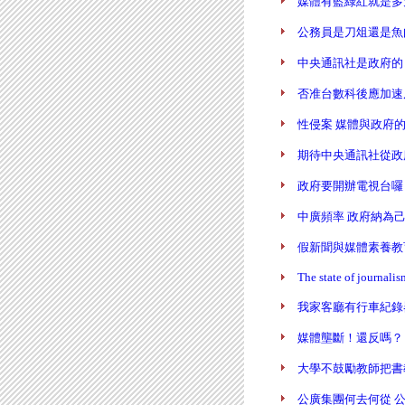
媒體有藍綠紅就是多元？ (
公務員是刀俎還是魚肉？ (
中央通訊社是政府的，好嗎？
否准台數科後應加速反媒體
性侵案 媒體與政府的責任（
期待中央通訊社從政府媒體
政府要開辦電視台囉？ (陳
中廣頻率 政府納為己有? (
假新聞與媒體素養教育 (陳
The state of journali
我家客廳有行車紀錄器 (陳
媒體壟斷！還反嗎？ (陳炳
大學不鼓勵教師把書教好 (
公廣集團何去何從 公廣該