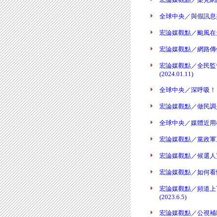
全球中央／與假訊息共存三
宏論媒觀點／颱風在走，
宏論媒觀點／網路傳做票
宏論媒觀點／全民監
(2024.01.11)
全球中央／深呼吸！ 選
宏論媒觀點／做民調是
全球中央／媒體近用權與
宏論媒觀點／黨政軍三退
宏論媒觀點／候選人買媒
宏論媒觀點／如何看懂選
宏論媒觀點／頻道上
(2023.6.5)
宏論媒觀點／公視補助