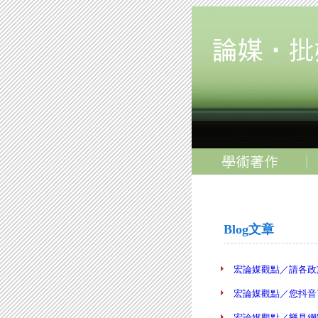
Blog文章
宏論媒觀點／請各政黨一
宏論媒觀點／您抖音了沒
宏論媒觀點／樂見網路新