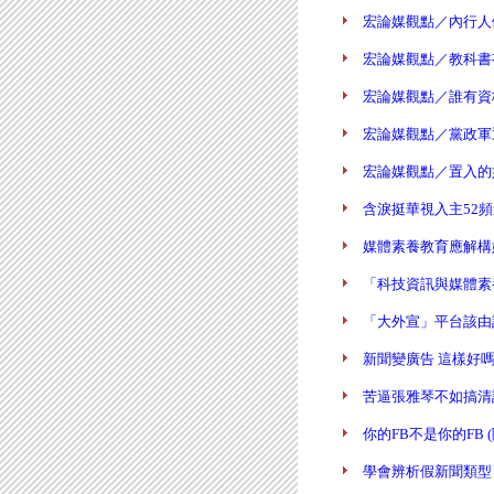
宏論媒觀點／內行人做
宏論媒觀點／教科書有
宏論媒觀點／誰有資格
宏論媒觀點／黨政軍退出
宏論媒觀點／置入的如果
含淚挺華視入主52頻道的
媒體素養教育應解構媒體
「科技資訊與媒體素養」
「大外宣」平台該由誰負
新聞變廣告 這樣好嗎？ (
苦逼張雅琴不如搞清誰有媒
你的FB不是你的FB (陳炳
學會辨析假新聞類型 (陳炳