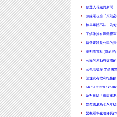
候選人花錢買新聞，你同意
無線電視應「原則必載、審
檢舉媒體不法，為何沒有獎
了解誰擁有媒體很重要 (陳
監督媒體是公民的責任 (陳
聰明看電視 (陳炳宏) (20
公民的運動與媒體的不動 (
公視若被廢 才是國際大醜聞
請注意有權利拒售的巨獸(陳
Media reform a challe
反對刪除「黨政軍退出廣
媒改應成為七八年級的共同
樂觀看學生嗆部長(2012